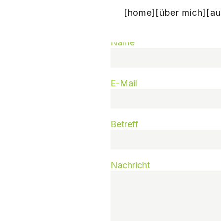
[home]
[über mich]
[au
Kontakt Aufnehme
Name
E-Mail
Betreff
Nachricht